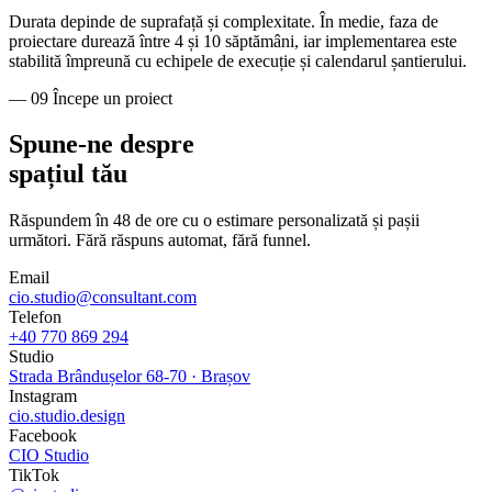
Durata depinde de suprafață și complexitate. În medie, faza de
proiectare durează între 4 și 10 săptămâni, iar implementarea este
stabilită împreună cu echipele de execuție și calendarul șantierului.
— 09 Începe un proiect
Spune-ne despre
spațiul tău
Răspundem în 48 de ore cu o estimare personalizată și pașii
următori. Fără răspuns automat, fără funnel.
Email
cio.studio@consultant.com
Telefon
+40 770 869 294
Studio
Strada Brândușelor 68-70 · Brașov
Instagram
cio.studio.design
Facebook
CIO Studio
TikTok