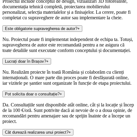
Proiectul include conceptul de design, vizualizări 3D fotorealiste,
documentația tehnică completă, proiectarea mobilierului
personalizat, selecția materialelor și a finisajelor. La cerere, poate fi
completat cu supraveghere de autor sau implementare la cheie.
Este obligatorie supravegherea de autor?
+
Nu. Proiectul poate fi implementat independent de echipa ta. Totuși,
supravegherea de autor este recomandată pentru a ne asigura că
toate detaliile sunt executate conform conceptului și documentației.
Lucrați doar în Brașov?
+
Nu. Realizăm proiecte în toată România și colaborăm cu clienți
internaționali. O mare parte din proces poate fi desfășurată online,
iar vizitele pe șantier sunt organizate în funcție de etapa proiectului.
Pot solicita doar o consultație?
+
Da. Consultațiile sunt disponibile atât online, cât și la locație și încep
de la 100 €/oră. Sunt potrivite dacă ai nevoie de o a doua opinie, de
recomandări pentru amenajare sau de sprijin înainte de a începe un
proiect.
Cât durează realizarea unui proiect?
+