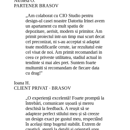
Nicoleta O.
PARTENER BRASOV
„
Am colaborat cu CIO Studio pentru
design-ul casei noastre Datorita Irinei avem
un apartament cu mult spatiu de
depozitare, aerisit, modern si primitor. Am
primit proiectul intr-un timp mai scurt decat
cel preconizat, ni s-au acceptat si adaptat
toate modificarile cerute, iar rezultatul este
cel visat de noi. Am primit recomandari in
ceea ce priveste utilitatea, stadiul actual in
tendinte si mai ales pret. Suntem foarte
multumiti si recomandam de fiecare data
cu drag!
"
Ioana H.
CLIENT PRIVAT · BRASOV
„
O experiență excelentă! Foarte promptă la
întrebări, comunicare ușoară și mereu
deschisă la feedback. A reușit să se
adapteze perfect stilului meu și să creeze
un design exact pe gustul meu, respectând
în același timp bugetul stabilit. Extrem de
creativă, atentă la detalii și orientată spre