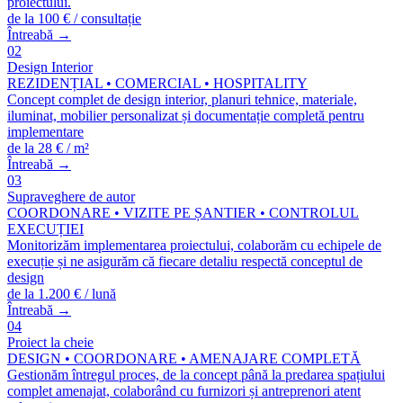
proiectului.
de la 100 € / consultație
Întreabă →
02
Design Interior
REZIDENȚIAL • COMERCIAL • HOSPITALITY
Concept complet de design interior, planuri tehnice, materiale,
iluminat, mobilier personalizat și documentație completă pentru
implementare
de la 28 € / m²
Întreabă →
03
Supraveghere de autor
COORDONARE • VIZITE PE ȘANTIER • CONTROLUL
EXECUȚIEI
Monitorizăm implementarea proiectului, colaborăm cu echipele de
execuție și ne asigurăm că fiecare detaliu respectă conceptul de
design
de la 1.200 € / lună
Întreabă →
04
Proiect la cheie
DESIGN • COORDONARE • AMENAJARE COMPLETĂ
Gestionăm întregul proces, de la concept până la predarea spațiului
complet amenajat, colaborând cu furnizori și antreprenori atent