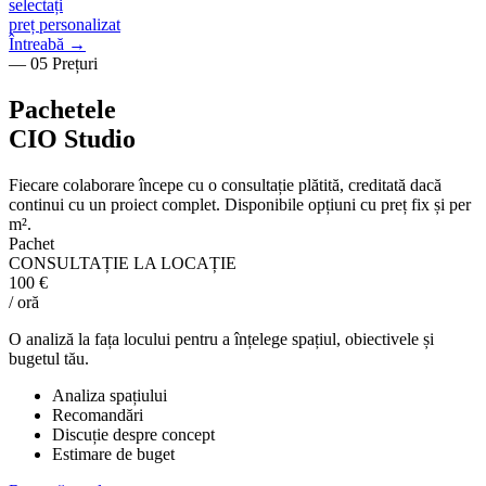
selectați
preț personalizat
Întreabă →
— 05 Prețuri
Pachetele
CIO Studio
Fiecare colaborare începe cu o consultație plătită, creditată dacă
continui cu un proiect complet. Disponibile opțiuni cu preț fix și per
m².
Pachet
CONSULTAȚIE LA LOCAȚIE
100 €
/ oră
O analiză la fața locului pentru a înțelege spațiul, obiectivele și
bugetul tău.
Analiza spațiului
Recomandări
Discuție despre concept
Estimare de buget