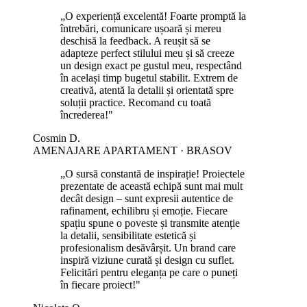
„
O experiență excelentă! Foarte promptă la
întrebări, comunicare ușoară și mereu
deschisă la feedback. A reușit să se
adapteze perfect stilului meu și să creeze
un design exact pe gustul meu, respectând
în același timp bugetul stabilit. Extrem de
creativă, atentă la detalii și orientată spre
soluții practice. Recomand cu toată
încrederea!
"
Cosmin D.
AMENAJARE APARTAMENT · BRASOV
„
O sursă constantă de inspirație! Proiectele
prezentate de această echipă sunt mai mult
decât design – sunt expresii autentice de
rafinament, echilibru și emoție. Fiecare
spațiu spune o poveste și transmite atenție
la detalii, sensibilitate estetică și
profesionalism desăvârșit. Un brand care
inspiră viziune curată și design cu suflet.
Felicitări pentru eleganța pe care o puneți
în fiecare proiect!
"