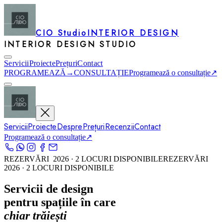
CIO Studio
INTERIOR DESIGN
INTERIOR DESIGN STUDIO
Servicii
Proiecte
Prețuri
Contact
PROGRAMEAZĂ
→
CONSULTAȚIE
Programează o consultație
↗
Servicii
Proiecte
Despre
Prețuri
Recenzii
Contact
Programează o consultație
↗
REZERVĂRI 2026 · 2 LOCURI DISPONIBILE
REZERVĂRI
2026 · 2 LOCURI DISPONIBILE
Servicii de design
pentru spațiile în care
chiar trăiești