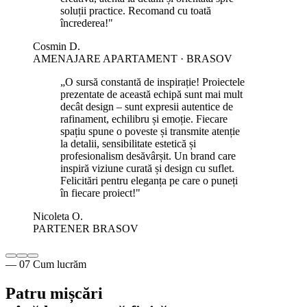
soluții practice. Recomand cu toată
încrederea!
"
Cosmin D.
AMENAJARE APARTAMENT · BRASOV
„
O sursă constantă de inspirație! Proiectele
prezentate de această echipă sunt mai mult
decât design – sunt expresii autentice de
rafinament, echilibru și emoție. Fiecare
spațiu spune o poveste și transmite atenție
la detalii, sensibilitate estetică și
profesionalism desăvârșit. Un brand care
inspiră viziune curată și design cu suflet.
Felicitări pentru eleganța pe care o puneți
în fiecare proiect!
"
Nicoleta O.
PARTENER BRASOV
— 07 Cum lucrăm
Patru mișcări