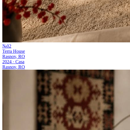
№
02
Terra House
Rasnov, RO
2024
·
Casa
Rasnov, RO