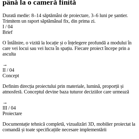
până la o cameră finită
Durată medie: 8–14 săptămâni de proiectare, 3–6 luni pe șantier.
Trimitem un raport săptămânal fix, din prima zi.
I
/ 04
Brief
O întâlnire, o vizită la locație și o înțelegere profundă a modului în
care vei locui sau vei lucra în spațiu. Fiecare proiect începe prin a
asculta
→
II
/ 04
Concept
Definim direcția proiectului prin materiale, lumină, proporții și
atmosferă. Conceptul devine baza tuturor deciziilor care urmează
→
III
/ 04
Proiectare
Documentație tehnică completă, vizualizări 3D, mobilier proiectat la
comandă și toate specificațiile necesare implementării