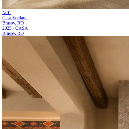
№
01
Casa Verdant
Brasov, RO
2025
·
CASA
Brasov, RO