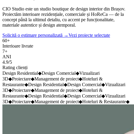
CIO Studio este un studio boutique de design interior din Brașov.
Proiectăm interioare rezidențiale, comerciale și HoReCa — de la
concept până la ultimul detaliu, cu accent pe funcționalitate,
materiale autentice și design atemporal.
Solicită o estimare personalizată
→
Vezi proiecte selectate
60+
Interioare livrate
7+
ANI
4.9/5
Rating clienți
Design Residential
◆
Design Comercial
◆
Vizualizari
3D
◆
Proiectare
◆
Management de proiect
◆
Hoteluri &
Restaurante
◆
Design Residential
◆
Design Comercial
◆
Vizualizari
3D
◆
Proiectare
◆
Management de proiect
◆
Hoteluri &
Restaurante
◆
Design Residential
◆
Design Comercial
◆
Vizualizari
3D
◆
Proiectare
◆
Management de proiect
◆
Hoteluri & Restaurante
◆