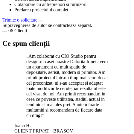
Colaborare cu antreprenori și furnizori
Predarea proiectului complet
Trimite o solicitare
→
Supravegherea de autor se contractează separat.
— 06 Clienți
Ce spun
clienții
„
Am colaborat cu CIO Studio pentru
design-ul casei noastre Datorita Irinei avem
un apartament cu mult spatiu de
depozitare, aerisit, modern si primitor. Am
primit proiectul intr-un timp mai scurt decat
cel preconizat, ni s-au acceptat si adaptat
toate modificarile cerute, iar rezultatul este
cel visat de noi. Am primit recomandari in
ceea ce priveste utilitatea, stadiul actual in
tendinte si mai ales pret. Suntem foarte
multumiti si recomandam de fiecare data
cu drag!
"
Ioana H.
CLIENT PRIVAT · BRASOV