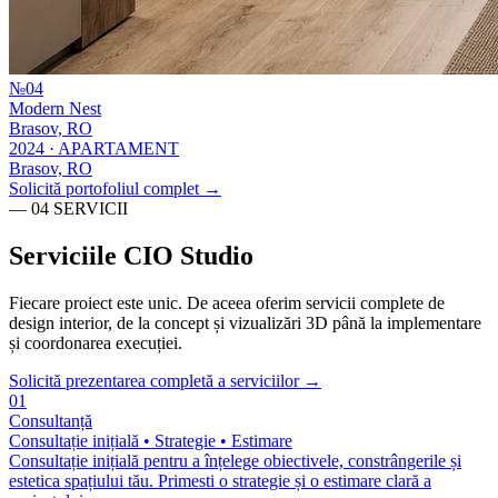
№
04
Modern Nest
Brasov, RO
2024
·
APARTAMENT
Brasov, RO
Solicită portofoliul complet →
— 04 SERVICII
Serviciile
CIO Studio
Fiecare proiect este unic. De aceea oferim servicii complete de
design interior, de la concept și vizualizări 3D până la implementare
și coordonarea execuției.
Solicită prezentarea completă a serviciilor →
01
Consultanță
Consultație inițială • Strategie • Estimare
Consultație inițială pentru a înțelege obiectivele, constrângerile și
estetica spațiului tău. Primesti o strategie și o estimare clară a