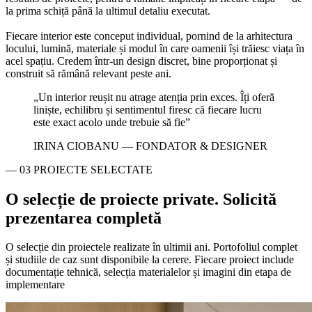
la prima schiță până la ultimul detaliu executat.
Fiecare interior este conceput individual, pornind de la arhitectura
locului, lumină, materiale și modul în care oamenii își trăiesc viața în
acel spațiu. Credem într-un design discret, bine proporționat și
construit să rămână relevant peste ani.
„Un interior reușit nu atrage atenția prin exces. Îți oferă
liniște, echilibru și sentimentul firesc că fiecare lucru
este exact acolo unde trebuie să fie”
IRINA CIOBANU — FONDATOR & DESIGNER
— 03 PROIECTE SELECTATE
O selecție de proiecte private.
Solicită
prezentarea completă
O selecție din proiectele realizate în ultimii ani. Portofoliul complet
și studiile de caz sunt disponibile la cerere. Fiecare proiect include
documentație tehnică, selecția materialelor și imagini din etapa de
implementare